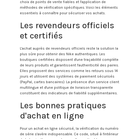
choix de points de vente fiables et l'application de
méthodes de vérification spécifiques. Voici les éléments
essentiels à connaître pour sécuriser vos achats.
Les revendeurs officiels
et certifiés
L'achat auprès de revendeurs officiels reste la solution la
plus sûre pour obtenir des Nike authentiques. Les
boutiques certifiées disposent d'une traçabilité complète
de leurs produits et garantissent l'authenticité des paires.
Elles proposent des services comme les retours sous 14
jours et utilisent des systèmes de paiement sécurisés
(PayPal, cartes bancaires). La présence d'un service client
multilingue et d'une politique de livraison transparente
constituent des indicateurs de fiabilité supplémentaires.
Les bonnes pratiques
d'achat en ligne
Pour un achat en ligne sécurisé, la vérification du numéro
de série s'avère indispensable. Ce code, situé à l'intérieur