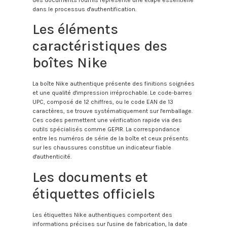
des documents fournis représente une étape essentielle
dans le processus d'authentification.
Les éléments
caractéristiques des
boîtes Nike
La boîte Nike authentique présente des finitions soignées
et une qualité d'impression irréprochable. Le code-barres
UPC, composé de 12 chiffres, ou le code EAN de 13
caractères, se trouve systématiquement sur l'emballage.
Ces codes permettent une vérification rapide via des
outils spécialisés comme GEPIR. La correspondance
entre les numéros de série de la boîte et ceux présents
sur les chaussures constitue un indicateur fiable
d'authenticité.
Les documents et
étiquettes officiels
Les étiquettes Nike authentiques comportent des
informations précises sur l'usine de fabrication, la date